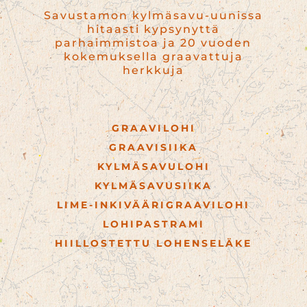
Savustamon kylmäsavu-uunissa
hitaasti kypsynyttä
parhaimmistoa ja 20 vuoden
kokemuksella graavattuja
herkkuja
GRAAVILOHI
GRAAVISIIKA
KYLMÄSAVULOHI
KYLMÄSAVUSIIKA
LIME-INKIVÄÄRIGRAAVILOHI
LOHIPASTRAMI
HIILLOSTETTU LOHENSELÄKE