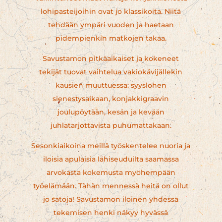
lohipasteijoihin ovat jo klassikoita. Niitä
tehdään ympäri vuoden ja haetaan
pidempienkin matkojen takaa.
Savustamon pitkäaikaiset ja kokeneet
tekijät tuovat vaihtelua vakiokävijällekin
kausien muuttuessa: syyslohen
sienestysaikaan, konjakkigraavin
joulupöytään, kesän ja kevään
juhlatarjottavista puhumattakaan.
Sesonkiaikoina meillä työskentelee nuoria ja
iloisia apulaisia lähiseuduilta saamassa
arvokasta kokemusta myöhempään
työelämään. Tähän mennessä heitä on ollut
jo satoja! Savustamon iloinen yhdessä
tekemisen henki näkyy hyvässä