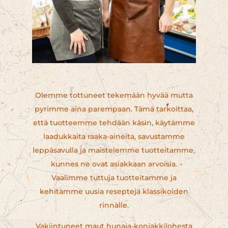
Olemme tottuneet tekemään hyvää mutta
pyrimme aina parempaan. Tämä tarkoittaa,
että tuotteemme tehdään käsin, käytämme
laadukkaita raaka-aineita, savustamme
leppäsavulla ja maistelemme tuotteitamme,
kunnes ne ovat asiakkaan arvoisia.
Vaalimme tuttuja tuotteitamme ja
kehitämme uusia reseptejä klassikoiden
rinnalle.
Vakiintuneet maut hunaja-konjakkilohesta