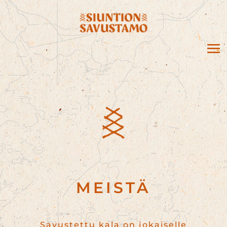
MEISTÄ
Savustettu kala on jokaiselle