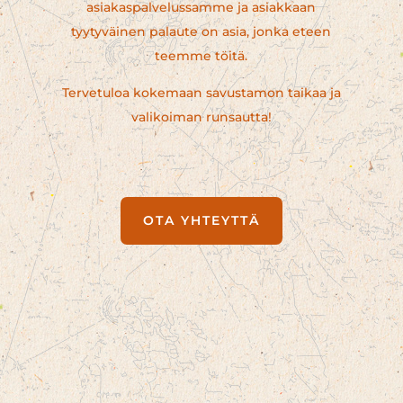
asiakaspalvelussamme ja asiakkaan
tyytyväinen palaute on asia, jonka eteen
teemme töitä.
Tervetuloa kokemaan savustamon taikaa ja
valikoiman runsautta!
OTA YHTEYTTÄ