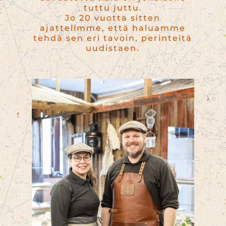
tuttu juttu.
Jo 20 vuotta sitten
ajattelimme, että haluamme
tehdä sen eri tavoin, perinteitä
uudistaen.