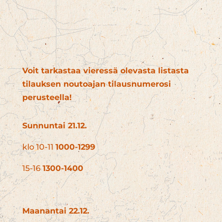
Voit tarkastaa vieressä olevasta listasta
tilauksen noutoajan tilausnumerosi
perusteella!
Sunnuntai 21.12.
klo 10-11
1000-1299
15-16
1300-1400
Maanantai 22.12.