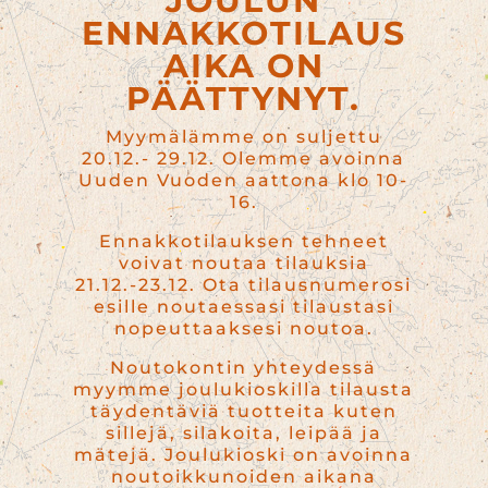
JOULUN
ENNAKKOTILAUS
AIKA ON
PÄÄTTYNYT.
Myymälämme on suljettu
20.12.- 29.12. Olemme avoinna
Uuden Vuoden aattona klo 10-
16.
Ennakkotilauksen tehneet
voivat noutaa tilauksia
21.12.-23.12. Ota tilausnumerosi
esille noutaessasi tilaustasi
nopeuttaaksesi noutoa.
Noutokontin yhteydessä
myymme joulukioskilla tilausta
täydentäviä tuotteita kuten
sillejä, silakoita, leipää ja
mätejä. Joulukioski on avoinna
noutoikkunoiden aikana