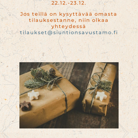
22.12.-23.12.
Jos teillä on kysyttävää omasta
tilauksestanne, niin olkaa
yhteydessä
tilaukset@siuntionsavustamo.fi