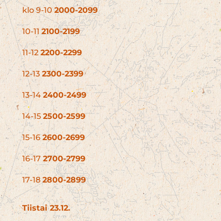
klo 9-10
2000-2099
10-11
2100-2199
11-12
2200-2299
12-13
2300-2399
13-14
2400-2499
14-15
2500-2599
15-16
2600-2699
16-17
2700-2799
17-18
2800-2899
Tiistai 23.12.