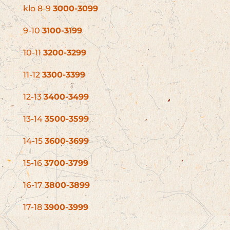
klo 8-9
3000-3099
9-10
3100-3199
10-11
3200-3299
11-12
3300-3399
12-13
3400-3499
13-14
3500-3599
14-15
3600-3699
15-16
3700-3799
16-17
3800-3899
17-18
3900-3999